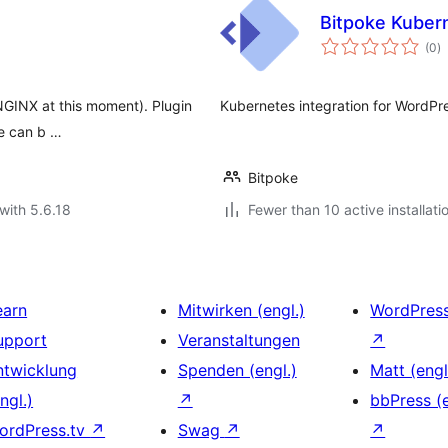
Bitpoke Kuber
to
(0
)
ra
NGINX at this moment). Plugin
Kubernetes integration for WordPr
e can b …
Bitpoke
with 5.6.18
Fewer than 10 active installati
earn
Mitwirken (engl.)
WordPres
upport
Veranstaltungen
↗
ntwicklung
Spenden (engl.)
Matt (engl
ngl.)
↗
bbPress (e
ordPress.tv
↗
Swag
↗
↗