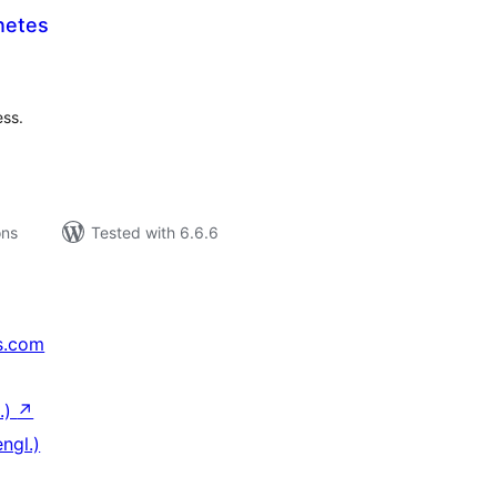
netes
tal
tings
ess.
ons
Tested with 6.6.6
s.com
.)
↗
ngl.)