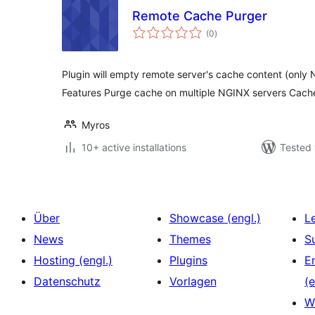
Remote Cache Purger
total
(0
)
ratings
Plugin will empty remote server's cache content (only 
Features Purge cache on multiple NGINX servers Cach
Myros
10+ active installations
Tested 
Über
Showcase (engl.)
L
News
Themes
S
Hosting (engl.)
Plugins
E
Datenschutz
Vorlagen
(e
W