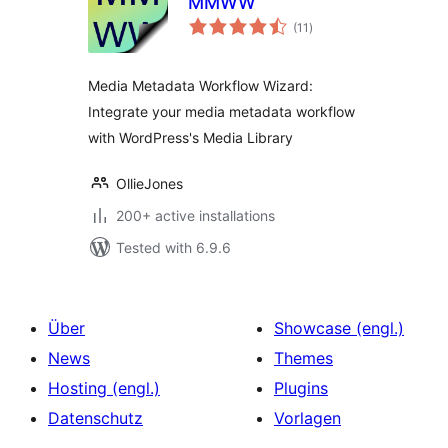
MMWW
total
(11
)
ratings
Media Metadata Workflow Wizard:
Integrate your media metadata workflow
with WordPress's Media Library
OllieJones
200+ active installations
Tested with 6.9.6
Über
Showcase (engl.)
News
Themes
Hosting (engl.)
Plugins
Datenschutz
Vorlagen