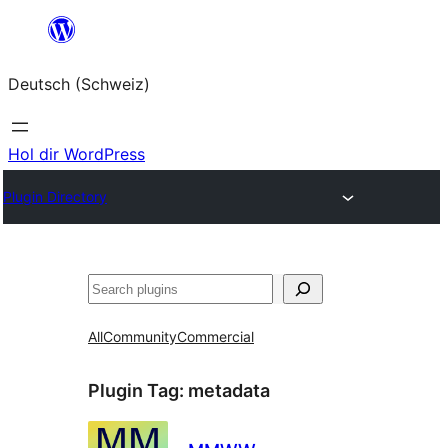
Zum
Inhalt
Deutsch (Schweiz)
springen
Hol dir WordPress
Plugin Directory
Suchen
All
Community
Commercial
Plugin Tag:
metadata