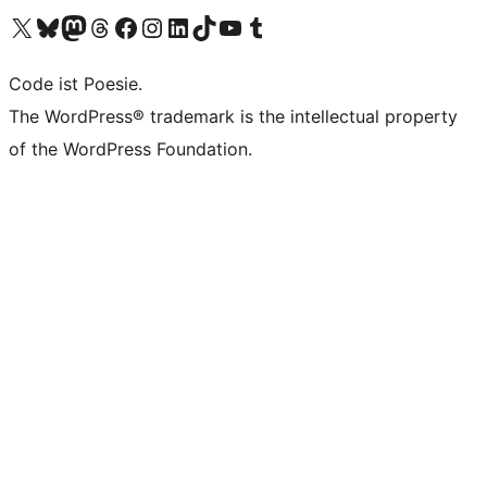
Das X-Konto (früher Twitter) von WordPress.org besuchen
Das Bluesky-Konto von WordPress.org besuchen
Das Mastodon-Konto von WordPress.org besuchen
Das Threads-Konto von WordPress.org besuchen
Die Facebook-Seite von WordPress.org besuchen
Das Instagram-Konto von WordPress.org besuchen
Das LinkedIn-Konto von WordPress.org besuchen
Das TikTok-Konto von WordPress.org besuchen
Den YouTube-Kanal von WordPress.org besuchen
Das Tumblr-Konto von WordPress.org besuchen
Code ist Poesie.
The WordPress® trademark is the intellectual property
of the WordPress Foundation.