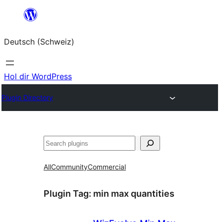
Zum
Inhalt
Deutsch (Schweiz)
springen
Hol dir WordPress
Plugin Directory
Suchen
All
Community
Commercial
Plugin Tag:
min max quantities