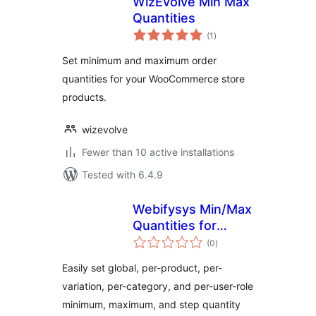
WizEvolve Min Max
Quantities
total
(1
)
ratings
Set minimum and maximum order
quantities for your WooCommerce store
products.
wizevolve
Fewer than 10 active installations
Tested with 6.4.9
Webifysys Min/Max
Quantities for
total
WooCommerce
(0
)
ratings
Easily set global, per-product, per-
variation, per-category, and per-user-role
minimum, maximum, and step quantity