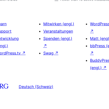
earn
Mitwirken (engl.)
WordPres
upport
Veranstaltungen
↗
ntwicklung
Spenden (engl.)
Matt (engl
ngl.)
↗
bbPress (e
ordPress.tv
↗
Swag
↗
↗
BuddyPre
(engl.)
↗
Deutsch (Schweiz)