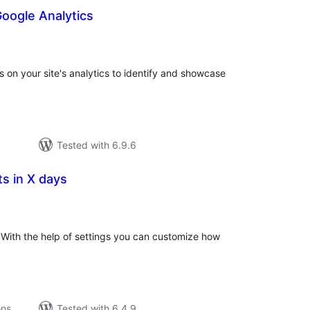
oogle Analytics
tal
tings
s on your site's analytics to identify and showcase
Tested with 6.9.6
s in X days
tal
tings
 With the help of settings you can customize how
ons
Tested with 6.4.9