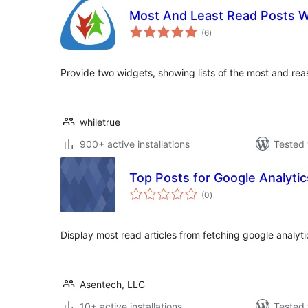
Most And Least Read Posts W
total
(6
)
ratings
Provide two widgets, showing lists of the most and rea
whiletrue
900+ active installations
Tested 
Top Posts for Google Analytic
total
(0
)
ratings
Display most read articles from fetching google analyti
Asentech, LLC
10+ active installations
Tested 