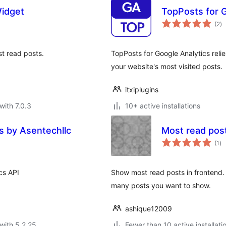
idget
TopPosts for G
to
(2
)
ra
st read posts.
TopPosts for Google Analytics relie
your website's most visited posts.
itxiplugins
with 7.0.3
10+ active installations
s by Asentechllc
Most read post
to
(1
)
ra
cs API
Show most read posts in frontend.
many posts you want to show.
ashique12009
with 5.2.25
Fewer than 10 active installati