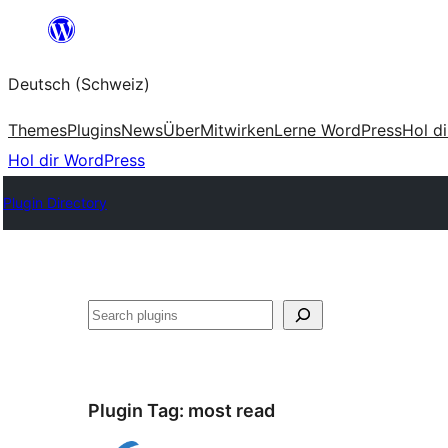
Zum
Inhalt
Deutsch (Schweiz)
springen
Themes
Plugins
News
Über
Mitwirken
Lerne WordPress
Hol d
Hol dir WordPress
Plugin Directory
Suchen
Plugin Tag:
most read