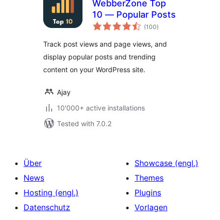
WebberZone Top
10 — Popular Posts
total
(100
)
ratings
Track post views and page views, and
display popular posts and trending
content on your WordPress site.
Ajay
10'000+ active installations
Tested with 7.0.2
Über
Showcase (engl.)
News
Themes
Hosting (engl.)
Plugins
Datenschutz
Vorlagen