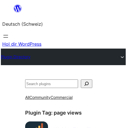
Zum
Inhalt
Deutsch (Schweiz)
springen
Hol dir WordPress
Plugin Directory
Suchen
All
Community
Commercial
Plugin Tag:
page views