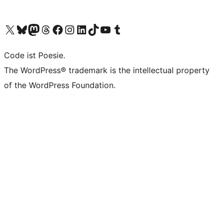
Das X-Konto (früher Twitter) von WordPress.org besuchen
Das Bluesky-Konto von WordPress.org besuchen
Das Mastodon-Konto von WordPress.org besuchen
Das Threads-Konto von WordPress.org besuchen
Die Facebook-Seite von WordPress.org besuchen
Das Instagram-Konto von WordPress.org besuchen
Das LinkedIn-Konto von WordPress.org besuchen
Das TikTok-Konto von WordPress.org besuchen
Den YouTube-Kanal von WordPress.org besuchen
Das Tumblr-Konto von WordPress.org besuchen
Code ist Poesie.
The WordPress® trademark is the intellectual property
of the WordPress Foundation.