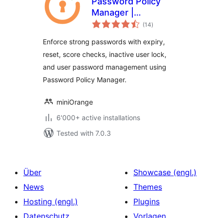
Password Policy
Manager |
total
Password Manager
(14
)
ratings
Enforce strong passwords with expiry,
reset, score checks, inactive user lock,
and user password management using
Password Policy Manager.
miniOrange
6'000+ active installations
Tested with 7.0.3
Über
Showcase (engl.)
News
Themes
Hosting (engl.)
Plugins
Datenschutz
Vorlagen