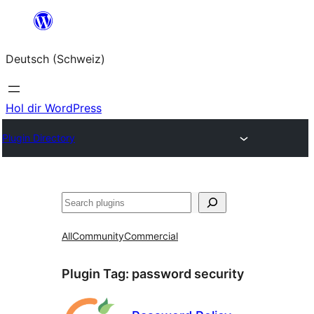
Zum
Inhalt
Deutsch (Schweiz)
springen
Hol dir WordPress
Plugin Directory
Suchen
All
Community
Commercial
Plugin Tag:
password security