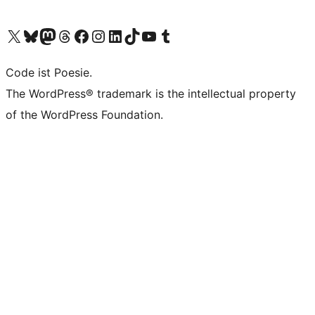
Das X-Konto (früher Twitter) von WordPress.org besuchen
Das Bluesky-Konto von WordPress.org besuchen
Das Mastodon-Konto von WordPress.org besuchen
Das Threads-Konto von WordPress.org besuchen
Die Facebook-Seite von WordPress.org besuchen
Das Instagram-Konto von WordPress.org besuchen
Das LinkedIn-Konto von WordPress.org besuchen
Das TikTok-Konto von WordPress.org besuchen
Den YouTube-Kanal von WordPress.org besuchen
Das Tumblr-Konto von WordPress.org besuchen
Code ist Poesie.
The WordPress® trademark is the intellectual property
of the WordPress Foundation.