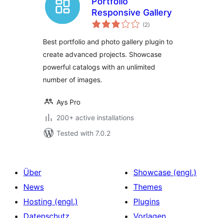
Portfolio
Responsive Gallery
total
(2
)
ratings
Best portfolio and photo gallery plugin to
create advanced projects. Showcase
powerful catalogs with an unlimited
number of images.
Ays Pro
200+ active installations
Tested with 7.0.2
Über
Showcase (engl.)
News
Themes
Hosting (engl.)
Plugins
Datenschutz
Vorlagen