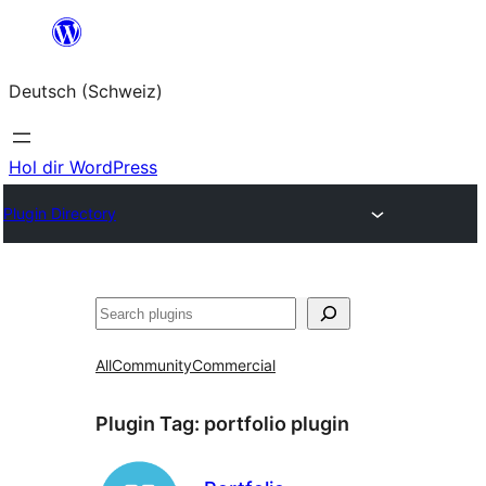
Zum
Inhalt
Deutsch (Schweiz)
springen
Hol dir WordPress
Plugin Directory
Suchen
All
Community
Commercial
Plugin Tag:
portfolio plugin