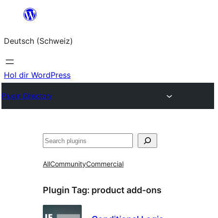
Zum
Inhalt
Deutsch (Schweiz)
springen
Hol dir WordPress
Plugin Directory
Suchen
All
Community
Commercial
Plugin Tag:
product add-ons