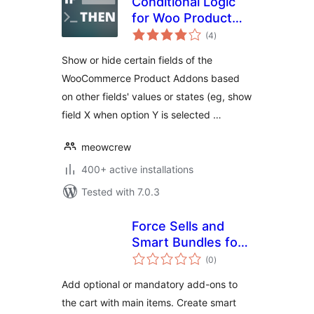
Conditional Logic
for Woo Product
total
Add-ons
(4
)
ratings
Show or hide certain fields of the
WooCommerce Product Addons based
on other fields' values or states (eg, show
field X when option Y is selected …
meowcrew
400+ active installations
Tested with 7.0.3
Force Sells and
Smart Bundles for
total
WooCommerce
(0
)
ratings
Add optional or mandatory add-ons to
the cart with main items. Create smart