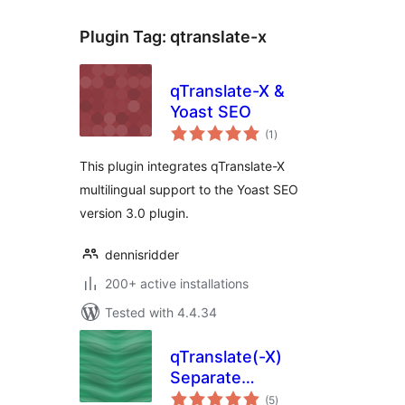
Plugin Tag:
qtranslate-x
qTranslate-X &
Yoast SEO
total
(1
)
ratings
This plugin integrates qTranslate-X
multilingual support to the Yoast SEO
version 3.0 plugin.
dennisridder
200+ active installations
Tested with 4.4.34
qTranslate(-X)
Separate
total
Comments
(5
)
ratings