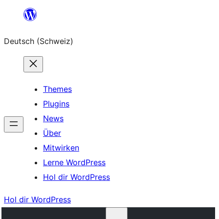
Zum
Inhalt
Deutsch (Schweiz)
springen
Themes
Plugins
News
Über
Mitwirken
Lerne WordPress
Hol dir WordPress
Hol dir WordPress