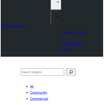
Plugin Directory
Submit a plugin
My favorites
Log in
Suchen
All
Community
Commercial