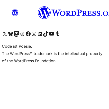
Das X-Konto (früher Twitter) von WordPress.org besuchen
Das Bluesky-Konto von WordPress.org besuchen
Das Mastodon-Konto von WordPress.org besuchen
Das Threads-Konto von WordPress.org besuchen
Die Facebook-Seite von WordPress.org besuchen
Das Instagram-Konto von WordPress.org besuchen
Das LinkedIn-Konto von WordPress.org besuchen
Das TikTok-Konto von WordPress.org besuchen
Den YouTube-Kanal von WordPress.org besuchen
Das Tumblr-Konto von WordPress.org besuchen
Code ist Poesie.
The WordPress® trademark is the intellectual property
of the WordPress Foundation.