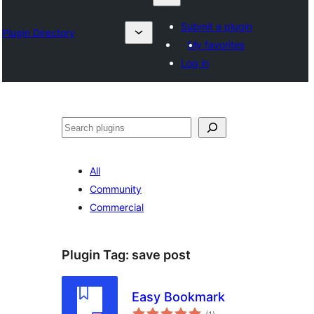
Submit a plugin
Plugin Directory
My favorites
Log in
Suchen
All
Community
Commercial
Plugin Tag:
save post
Easy Bookmark
total