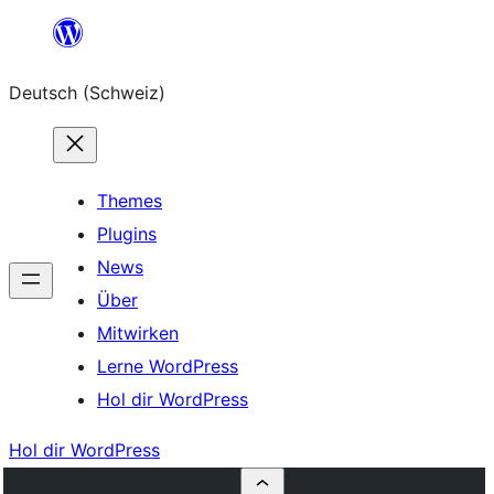
Zum
Inhalt
Deutsch (Schweiz)
springen
Themes
Plugins
News
Über
Mitwirken
Lerne WordPress
Hol dir WordPress
Hol dir WordPress