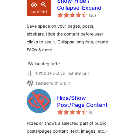
Show-Hide /
Collapse-Expand
total
(20
)
ratings
Save space on your pages, posts,
sidebars. Hide the content before user
clicks to see it. Collapse long lists, create
FAQs & more.
buntegiraffe
10'000+ active installations
Tested with 6.1.11
Hide/Show
Post/Page Content
total
(5
)
ratings
Hides or shows a selected part of public
posts/pages content (text, images, etc.)