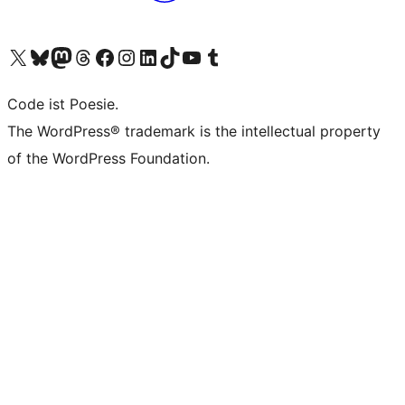
Das X-Konto (früher Twitter) von WordPress.org besuchen
Das Bluesky-Konto von WordPress.org besuchen
Das Mastodon-Konto von WordPress.org besuchen
Das Threads-Konto von WordPress.org besuchen
Die Facebook-Seite von WordPress.org besuchen
Das Instagram-Konto von WordPress.org besuchen
Das LinkedIn-Konto von WordPress.org besuchen
Das TikTok-Konto von WordPress.org besuchen
Den YouTube-Kanal von WordPress.org besuchen
Das Tumblr-Konto von WordPress.org besuchen
Code ist Poesie.
The WordPress® trademark is the intellectual property
of the WordPress Foundation.