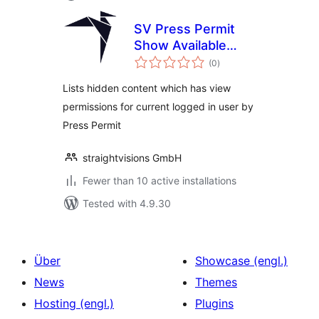
SV Press Permit
Show Available
total
Content for User
(0
)
ratings
Lists hidden content which has view
permissions for current logged in user by
Press Permit
straightvisions GmbH
Fewer than 10 active installations
Tested with 4.9.30
Über
Showcase (engl.)
News
Themes
Hosting (engl.)
Plugins