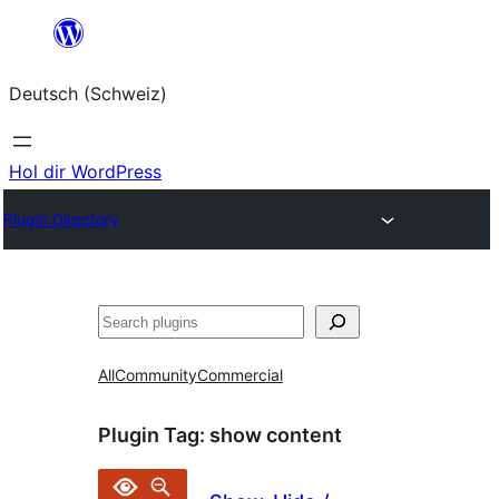
Zum
Inhalt
Deutsch (Schweiz)
springen
Hol dir WordPress
Plugin Directory
Suchen
All
Community
Commercial
Plugin Tag:
show content