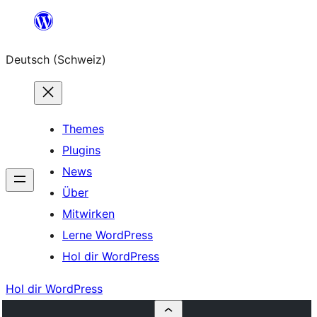
Zum
Inhalt
Deutsch (Schweiz)
springen
Themes
Plugins
News
Über
Mitwirken
Lerne WordPress
Hol dir WordPress
Hol dir WordPress