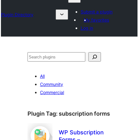
Submit a plugin
Plugin Directory
My favorites
Log in
Suchen
All
Community
Commercial
Plugin Tag:
subscription forms
WP Subscription
Forms –