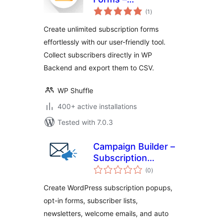
total
Subscription Form
(1
)
ratings
Plugin for
Create unlimited subscription forms
WordPress
effortlessly with our user-friendly tool.
Collect subscribers directly in WP
Backend and export them to CSV.
WP Shuffle
400+ active installations
Tested with 7.0.3
Campaign Builder –
Subscription
total
Popups,
(0
)
ratings
Newsletters, and
Create WordPress subscription popups,
Auto Responders
opt-in forms, subscriber lists,
newsletters, welcome emails, and auto