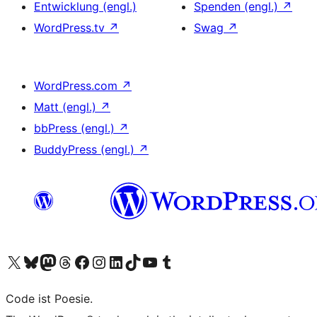
Entwicklung (engl.)
Spenden (engl.)
↗
WordPress.tv
↗
Swag
↗
WordPress.com
↗
Matt (engl.)
↗
bbPress (engl.)
↗
BuddyPress (engl.)
↗
Das X-Konto (früher Twitter) von WordPress.org besuchen
Das Bluesky-Konto von WordPress.org besuchen
Das Mastodon-Konto von WordPress.org besuchen
Das Threads-Konto von WordPress.org besuchen
Die Facebook-Seite von WordPress.org besuchen
Das Instagram-Konto von WordPress.org besuchen
Das LinkedIn-Konto von WordPress.org besuchen
Das TikTok-Konto von WordPress.org besuchen
Den YouTube-Kanal von WordPress.org besuchen
Das Tumblr-Konto von WordPress.org besuchen
Code ist Poesie.