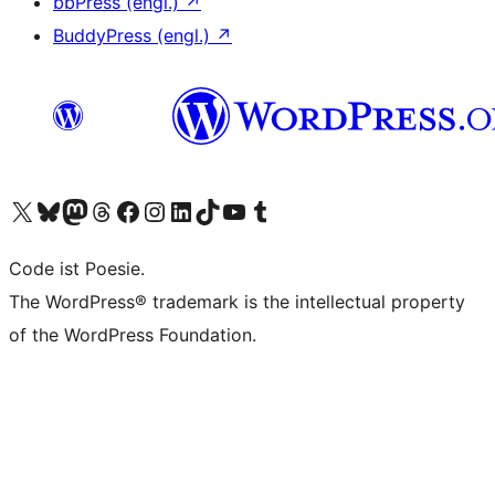
bbPress (engl.)
↗
BuddyPress (engl.)
↗
Das X-Konto (früher Twitter) von WordPress.org besuchen
Das Bluesky-Konto von WordPress.org besuchen
Das Mastodon-Konto von WordPress.org besuchen
Das Threads-Konto von WordPress.org besuchen
Die Facebook-Seite von WordPress.org besuchen
Das Instagram-Konto von WordPress.org besuchen
Das LinkedIn-Konto von WordPress.org besuchen
Das TikTok-Konto von WordPress.org besuchen
Den YouTube-Kanal von WordPress.org besuchen
Das Tumblr-Konto von WordPress.org besuchen
Code ist Poesie.
The WordPress® trademark is the intellectual property
of the WordPress Foundation.