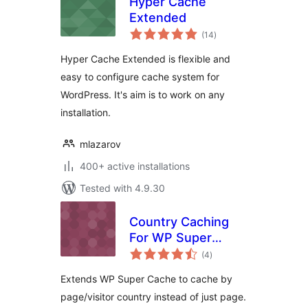
Hyper Cache
Extended
total
(14
)
ratings
Hyper Cache Extended is flexible and
easy to configure cache system for
WordPress. It's aim is to work on any
installation.
mlazarov
400+ active installations
Tested with 4.9.30
Country Caching
For WP Super
total
Cache
(4
)
ratings
Extends WP Super Cache to cache by
page/visitor country instead of just page.