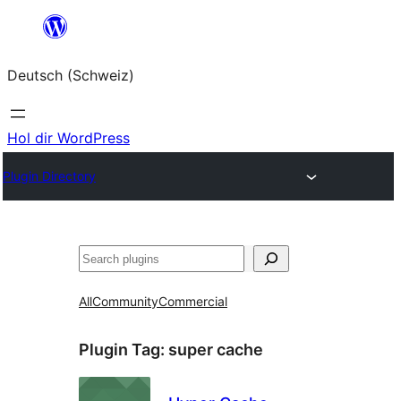
Zum
Inhalt
Deutsch (Schweiz)
springen
Hol dir WordPress
Plugin Directory
Suchen
All
Community
Commercial
Plugin Tag:
super cache