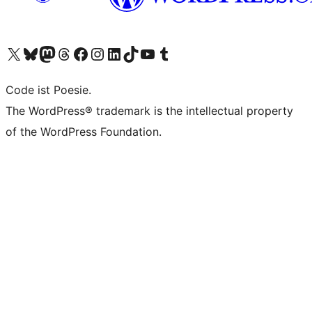
Das X-Konto (früher Twitter) von WordPress.org besuchen
Das Bluesky-Konto von WordPress.org besuchen
Das Mastodon-Konto von WordPress.org besuchen
Das Threads-Konto von WordPress.org besuchen
Die Facebook-Seite von WordPress.org besuchen
Das Instagram-Konto von WordPress.org besuchen
Das LinkedIn-Konto von WordPress.org besuchen
Das TikTok-Konto von WordPress.org besuchen
Den YouTube-Kanal von WordPress.org besuchen
Das Tumblr-Konto von WordPress.org besuchen
Code ist Poesie.
The WordPress® trademark is the intellectual property
of the WordPress Foundation.