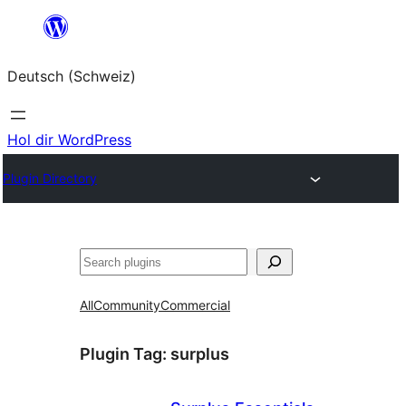
Zum
Inhalt
Deutsch (Schweiz)
springen
Hol dir WordPress
Plugin Directory
Suchen
All
Community
Commercial
Plugin Tag:
surplus