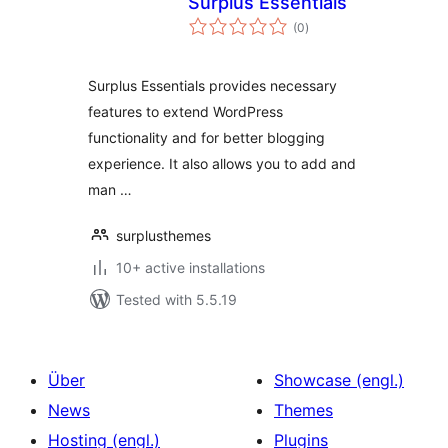
Surplus Essentials
total
(0
)
ratings
Surplus Essentials provides necessary
features to extend WordPress
functionality and for better blogging
experience. It also allows you to add and
man …
surplusthemes
10+ active installations
Tested with 5.5.19
Über
Showcase (engl.)
News
Themes
Hosting (engl.)
Plugins