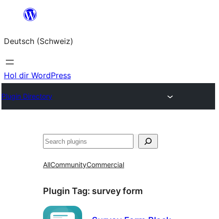
Zum
Inhalt
Deutsch (Schweiz)
springen
Hol dir WordPress
Plugin Directory
Suchen
All
Community
Commercial
Plugin Tag:
survey form