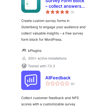
Survey Form Block
– collect answers
total
and insights from
(1
)
ratings
your audience
Create custom survey forms in
Gutenberg to engage your audience and
collect valuable insights – a free survey
form block for WordPress.
bPlugins
300+ active installations
Tested with 7.0.3
AllFeedback
total
(0
)
ratings
Collect customer feedback and NPS
scores with a customizable survey