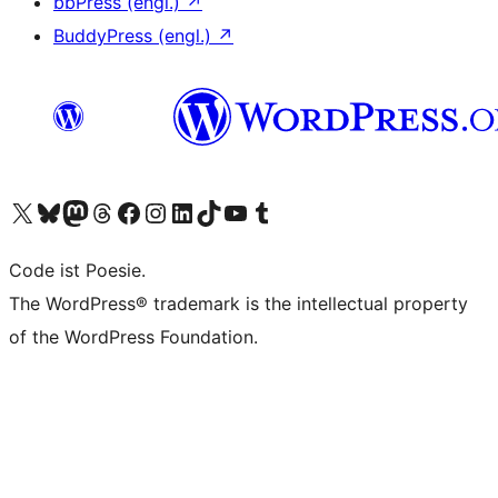
bbPress (engl.)
↗
BuddyPress (engl.)
↗
Das X-Konto (früher Twitter) von WordPress.org besuchen
Das Bluesky-Konto von WordPress.org besuchen
Das Mastodon-Konto von WordPress.org besuchen
Das Threads-Konto von WordPress.org besuchen
Die Facebook-Seite von WordPress.org besuchen
Das Instagram-Konto von WordPress.org besuchen
Das LinkedIn-Konto von WordPress.org besuchen
Das TikTok-Konto von WordPress.org besuchen
Den YouTube-Kanal von WordPress.org besuchen
Das Tumblr-Konto von WordPress.org besuchen
Code ist Poesie.
The WordPress® trademark is the intellectual property
of the WordPress Foundation.