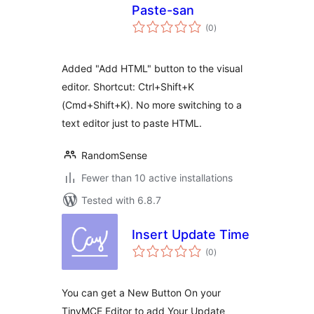
Paste-san
total
(0
)
ratings
Added "Add HTML" button to the visual
editor. Shortcut: Ctrl+Shift+K
(Cmd+Shift+K). No more switching to a
text editor just to paste HTML.
RandomSense
Fewer than 10 active installations
Tested with 6.8.7
Insert Update Time
total
(0
)
ratings
You can get a New Button On your
TinyMCE Editor to add Your Update