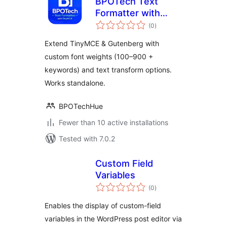
BPOTech Text
Formatter with
total
TinyMCE
(0
)
ratings
Extend TinyMCE & Gutenberg with
custom font weights (100–900 +
keywords) and text transform options.
Works standalone.
BPOTechHue
Fewer than 10 active installations
Tested with 7.0.2
Custom Field
Variables
total
(0
)
ratings
Enables the display of custom-field
variables in the WordPress post editor via