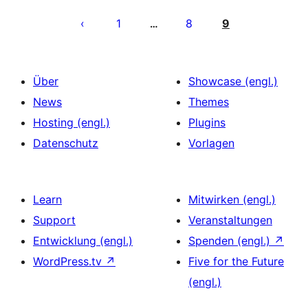
Seitennummerierung
der
1
8
9
…
Beiträge
Über
Showcase (engl.)
News
Themes
Hosting (engl.)
Plugins
Datenschutz
Vorlagen
Learn
Mitwirken (engl.)
Support
Veranstaltungen
Entwicklung (engl.)
Spenden (engl.)
↗
WordPress.tv
↗
Five for the Future
(engl.)