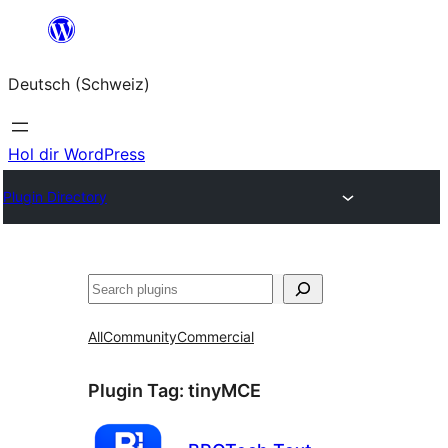
Zum
Inhalt
Deutsch (Schweiz)
springen
Hol dir WordPress
Plugin Directory
Suchen
All
Community
Commercial
Plugin Tag:
tinyMCE