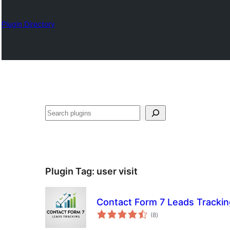
Plugin Directory
Suchen
Plugin Tag:
user visit
Contact Form 7 Leads Trackin
total
(8
)
ratings