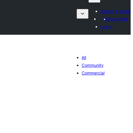
Submit a plugin
My favorites
Log in
All
Community
Commercial