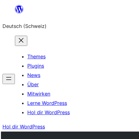
Zum
Inhalt
Deutsch (Schweiz)
springen
Themes
Plugins
News
Über
Mitwirken
Lerne WordPress
Hol dir WordPress
Hol dir WordPress