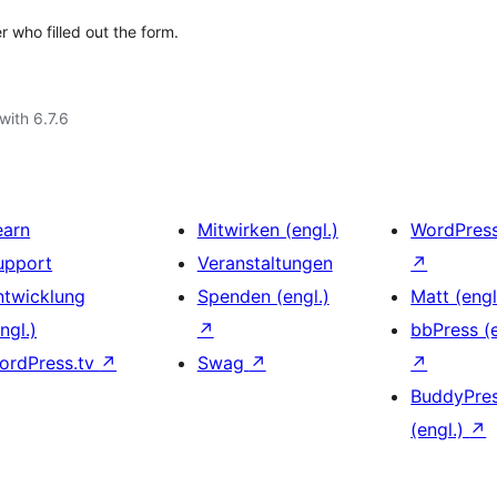
 who filled out the form.
with 6.7.6
earn
Mitwirken (engl.)
WordPres
upport
Veranstaltungen
↗
ntwicklung
Spenden (engl.)
Matt (engl
ngl.)
↗
bbPress (e
ordPress.tv
↗
Swag
↗
↗
BuddyPre
(engl.)
↗