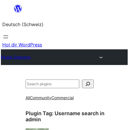
Zum
Inhalt
Deutsch (Schweiz)
springen
Hol dir WordPress
Plugin Directory
Suchen
All
Community
Commercial
Plugin Tag:
Username search in
admin