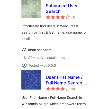
Enhanced User
Search
total
(4
)
ratings
Effortlessly find users in WordPress!
Search by first & last name, username, or
email.
khan.shabnam
90+ active installations
Tested with 6.5.9
User First Name /
Full Name Search In
total
WP-admin
(8
)
ratings
User First Name / Full Name Search In
WP-admin plugin which empowers users