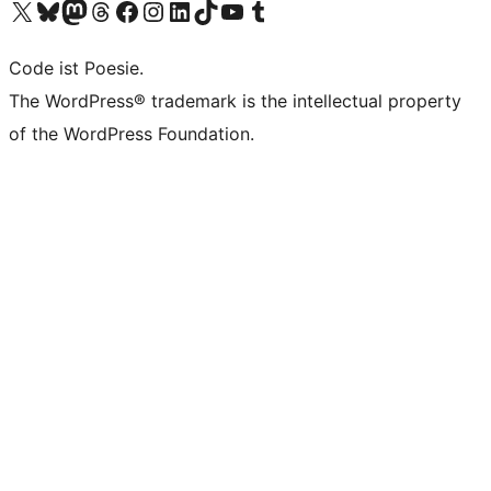
Das X-Konto (früher Twitter) von WordPress.org besuchen
Das Bluesky-Konto von WordPress.org besuchen
Das Mastodon-Konto von WordPress.org besuchen
Das Threads-Konto von WordPress.org besuchen
Die Facebook-Seite von WordPress.org besuchen
Das Instagram-Konto von WordPress.org besuchen
Das LinkedIn-Konto von WordPress.org besuchen
Das TikTok-Konto von WordPress.org besuchen
Den YouTube-Kanal von WordPress.org besuchen
Das Tumblr-Konto von WordPress.org besuchen
Code ist Poesie.
The WordPress® trademark is the intellectual property
of the WordPress Foundation.