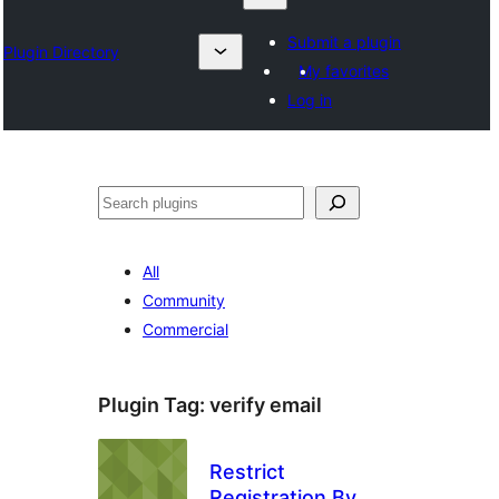
Submit a plugin
Plugin Directory
My favorites
Log in
Suchen
All
Community
Commercial
Plugin Tag:
verify email
Restrict
Registration By