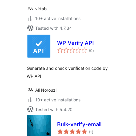
virtab
10+ active installations
Tested with 4.7.34
WP Verify API
total
(0
)
ratings
Generate and check verification code by
WP API
Ali Norouzi
10+ active installations
Tested with 5.4.20
Bulk-verify-email
total
(1
)
ratings