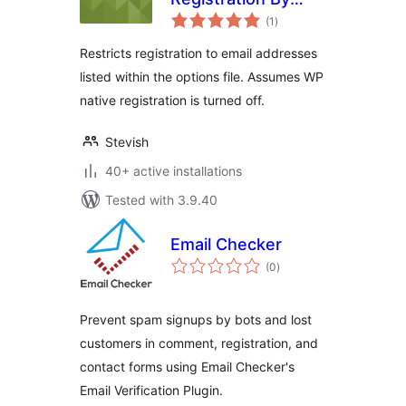
total
Email for WP-
(1
)
ratings
Members
Restricts registration to email addresses
listed within the options file. Assumes WP
native registration is turned off.
Stevish
40+ active installations
Tested with 3.9.40
Email Checker
total
(0
)
ratings
Prevent spam signups by bots and lost
customers in comment, registration, and
contact forms using Email Checker's
Email Verification Plugin.