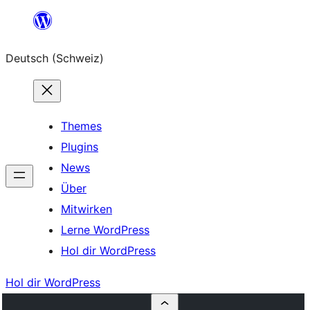
Zum
Inhalt
Deutsch (Schweiz)
springen
Themes
Plugins
News
Über
Mitwirken
Lerne WordPress
Hol dir WordPress
Hol dir WordPress