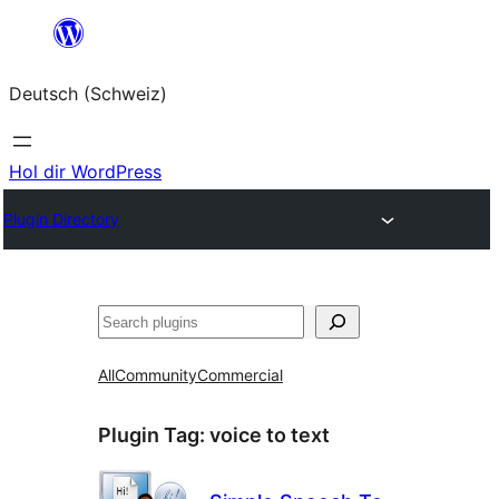
Zum
Inhalt
Deutsch (Schweiz)
springen
Hol dir WordPress
Plugin Directory
Suchen
All
Community
Commercial
Plugin Tag:
voice to text