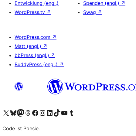
Entwicklung (engl.)
Spenden (engl.)
↗
WordPress.tv
↗
Swag
↗
WordPress.com
↗
Matt (engl.)
↗
bbPress (engl.)
↗
BuddyPress (engl.)
↗
Das X-Konto (früher Twitter) von WordPress.org besuchen
Das Bluesky-Konto von WordPress.org besuchen
Das Mastodon-Konto von WordPress.org besuchen
Das Threads-Konto von WordPress.org besuchen
Die Facebook-Seite von WordPress.org besuchen
Das Instagram-Konto von WordPress.org besuchen
Das LinkedIn-Konto von WordPress.org besuchen
Das TikTok-Konto von WordPress.org besuchen
Den YouTube-Kanal von WordPress.org besuchen
Das Tumblr-Konto von WordPress.org besuchen
Code ist Poesie.