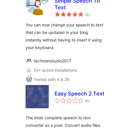
Simple Speech To
Text
total
(3
)
ratings
You can now change your speech to text
that can be updated in your blog
instantly without having to insert it using
your keyboard.
techmanstudio2017
10+ active installations
Tested with 4.8.29
Easy Speech 2 Text
total
(0
)
ratings
The most complete speech to text
converter as a post. Convert audio files