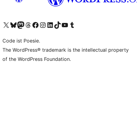
Das X-Konto (früher Twitter) von WordPress.org besuchen
Das Bluesky-Konto von WordPress.org besuchen
Das Mastodon-Konto von WordPress.org besuchen
Das Threads-Konto von WordPress.org besuchen
Die Facebook-Seite von WordPress.org besuchen
Das Instagram-Konto von WordPress.org besuchen
Das LinkedIn-Konto von WordPress.org besuchen
Das TikTok-Konto von WordPress.org besuchen
Den YouTube-Kanal von WordPress.org besuchen
Das Tumblr-Konto von WordPress.org besuchen
Code ist Poesie.
The WordPress® trademark is the intellectual property
of the WordPress Foundation.