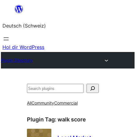
Zum
Inhalt
Deutsch (Schweiz)
springen
Hol dir WordPress
Plugin Directory
Suchen
All
Community
Commercial
Plugin Tag:
walk score