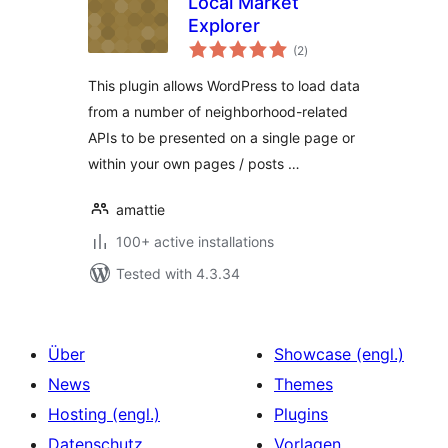
Local Market
Explorer
total
(2
)
ratings
This plugin allows WordPress to load data
from a number of neighborhood-related
APIs to be presented on a single page or
within your own pages / posts …
amattie
100+ active installations
Tested with 4.3.34
Über
Showcase (engl.)
News
Themes
Hosting (engl.)
Plugins
Datenschutz
Vorlagen