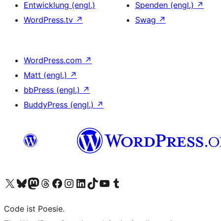
Entwicklung (engl.)
Spenden (engl.)
↗
WordPress.tv
↗
Swag
↗
WordPress.com
↗
Matt (engl.)
↗
bbPress (engl.)
↗
BuddyPress (engl.)
↗
Das X-Konto (früher Twitter) von WordPress.org besuchen
Das Bluesky-Konto von WordPress.org besuchen
Das Mastodon-Konto von WordPress.org besuchen
Das Threads-Konto von WordPress.org besuchen
Die Facebook-Seite von WordPress.org besuchen
Das Instagram-Konto von WordPress.org besuchen
Das LinkedIn-Konto von WordPress.org besuchen
Das TikTok-Konto von WordPress.org besuchen
Den YouTube-Kanal von WordPress.org besuchen
Das Tumblr-Konto von WordPress.org besuchen
Code ist Poesie.