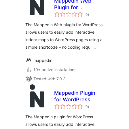
Mappedin Web
Plugin for
total
WordPress
(0
)
ratings
The Mappedin Web plugin for WordPress
allows users to easily add interactive
indoor maps to WordPress pages using a
simple shortcode – no coding requi …
mappedin
10+ active installations
Tested with 7.0.3
Mappedin Plugin
for WordPress
total
(0
)
ratings
The Mappedin plugin for WordPress
allows users to easily add interactive