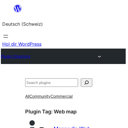
Zum
Inhalt
Deutsch (Schweiz)
springen
Hol dir WordPress
Plugin Directory
Suchen
All
Community
Commercial
Plugin Tag:
Web map