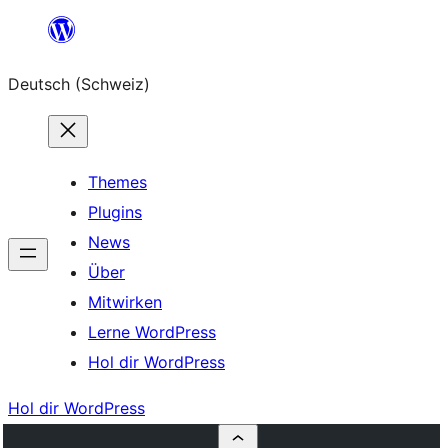
Zum
Inhalt
Deutsch (Schweiz)
springen
Themes
Plugins
News
Über
Mitwirken
Lerne WordPress
Hol dir WordPress
Hol dir WordPress