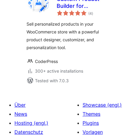
Builder for
total
WooCommerce –
(4
)
ratings
Design Your Own
Sell personalized products in your
Products, Product
WooCommerce store with a powerful
Designer,
product designer, customizer, and
Personalizer &
Customizer
personalization tool.
CoderPress
300+ active installations
Tested with 7.0.3
Über
Showcase (engl.)
News
Themes
Hosting (engl.)
Plugins
Datenschutz
Vorlagen