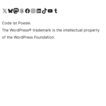
Das X-Konto (früher Twitter) von WordPress.org besuchen
Das Bluesky-Konto von WordPress.org besuchen
Das Mastodon-Konto von WordPress.org besuchen
Das Threads-Konto von WordPress.org besuchen
Die Facebook-Seite von WordPress.org besuchen
Das Instagram-Konto von WordPress.org besuchen
Das LinkedIn-Konto von WordPress.org besuchen
Das TikTok-Konto von WordPress.org besuchen
Den YouTube-Kanal von WordPress.org besuchen
Das Tumblr-Konto von WordPress.org besuchen
Code ist Poesie.
The WordPress® trademark is the intellectual property
of the WordPress Foundation.