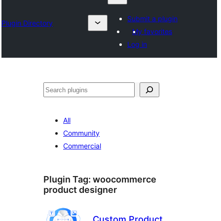
Submit a plugin
Plugin Directory
My favorites
Log in
Suchen
All
Community
Commercial
Plugin Tag:
woocommerce
product designer
Custom Product