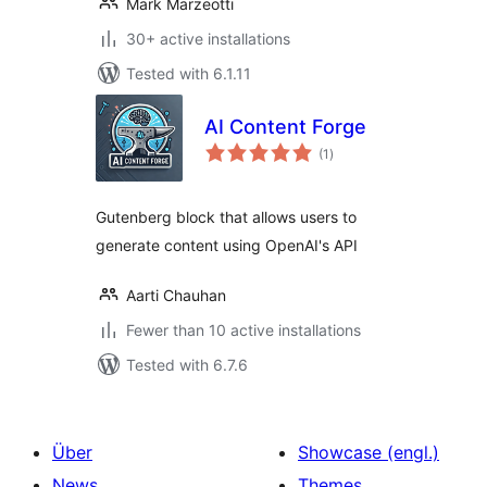
Mark Marzeotti
30+ active installations
Tested with 6.1.11
AI Content Forge
total
(1
)
ratings
Gutenberg block that allows users to
generate content using OpenAI's API
Aarti Chauhan
Fewer than 10 active installations
Tested with 6.7.6
Über
Showcase (engl.)
News
Themes