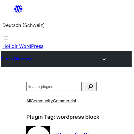
Zum
Inhalt
Deutsch (Schweiz)
springen
Hol dir WordPress
Plugin Directory
Suchen
All
Community
Commercial
Plugin Tag:
wordpress block