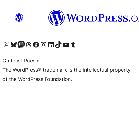
Das X-Konto (früher Twitter) von WordPress.org besuchen
Das Bluesky-Konto von WordPress.org besuchen
Das Mastodon-Konto von WordPress.org besuchen
Das Threads-Konto von WordPress.org besuchen
Die Facebook-Seite von WordPress.org besuchen
Das Instagram-Konto von WordPress.org besuchen
Das LinkedIn-Konto von WordPress.org besuchen
Das TikTok-Konto von WordPress.org besuchen
Den YouTube-Kanal von WordPress.org besuchen
Das Tumblr-Konto von WordPress.org besuchen
Code ist Poesie.
The WordPress® trademark is the intellectual property
of the WordPress Foundation.