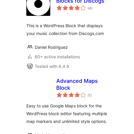
Blocks for Discogs
total
(4
)
ratings
This is a WordPress Block that displays
your music collection from Discogs.com
Daniel Rodriguez
60+ active installations
Tested with 6.4.9
Advanced Maps
Block
total
(1
)
ratings
Easy to use Google Maps block for the
WordPress block editor featuring multiple
map markers and unlimited style options.