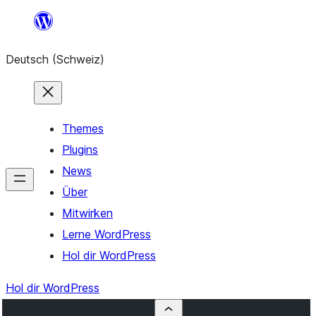
Zum
Inhalt
Deutsch (Schweiz)
springen
Themes
Plugins
News
Über
Mitwirken
Lerne WordPress
Hol dir WordPress
Hol dir WordPress