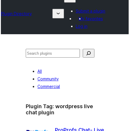
Submit a plugin
Plugin Directory
My favorites
Log in
Suchen
All
Community
Commercial
Plugin Tag:
wordpress live
chat plugin
ProProfs Chat- Live