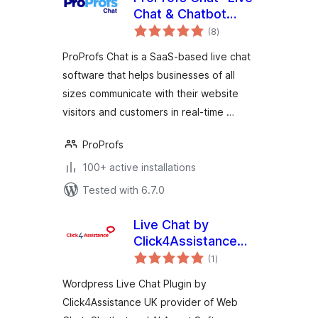
Chat & Chatbot
total
Plugin
(8
)
ratings
ProProfs Chat is a SaaS-based live chat
software that helps businesses of all
sizes communicate with their website
visitors and customers in real-time …
ProProfs
100+ active installations
Tested with 6.7.0
Live Chat by
Click4Assistance
total
UK
(1
)
ratings
Wordpress Live Chat Plugin by
Click4Assistance UK provider of Web