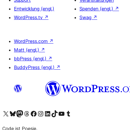
Support
Veranstaltungen
Entwicklung (engl.)
Spenden (engl.)
↗
WordPress.tv
↗
Swag
↗
WordPress.com
↗
Matt (engl.)
↗
bbPress (engl.)
↗
BuddyPress (engl.)
↗
Das X-Konto (früher Twitter) von WordPress.org besuchen
Das Bluesky-Konto von WordPress.org besuchen
Das Mastodon-Konto von WordPress.org besuchen
Das Threads-Konto von WordPress.org besuchen
Die Facebook-Seite von WordPress.org besuchen
Das Instagram-Konto von WordPress.org besuchen
Das LinkedIn-Konto von WordPress.org besuchen
Das TikTok-Konto von WordPress.org besuchen
Den YouTube-Kanal von WordPress.org besuchen
Das Tumblr-Konto von WordPress.org besuchen
Code ist Poesie.