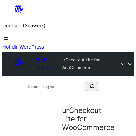
Zum
Inhalt
Deutsch (Schweiz)
springen
Hol dir WordPress
Plugin
urCheckout Lite for
Directory
WooCommerce
Search
plugins
urCheckout
Lite for
WooCommerce