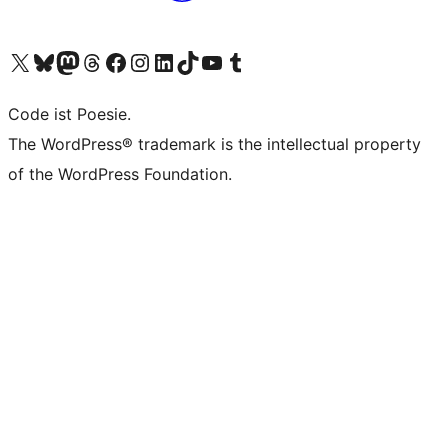
Das X-Konto (früher Twitter) von WordPress.org besuchen
Das Bluesky-Konto von WordPress.org besuchen
Das Mastodon-Konto von WordPress.org besuchen
Das Threads-Konto von WordPress.org besuchen
Die Facebook-Seite von WordPress.org besuchen
Das Instagram-Konto von WordPress.org besuchen
Das LinkedIn-Konto von WordPress.org besuchen
Das TikTok-Konto von WordPress.org besuchen
Den YouTube-Kanal von WordPress.org besuchen
Das Tumblr-Konto von WordPress.org besuchen
Code ist Poesie.
The WordPress® trademark is the intellectual property
of the WordPress Foundation.