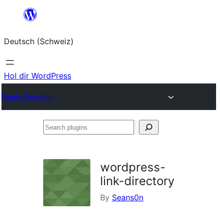
Zum
Inhalt
Deutsch (Schweiz)
springen
Hol dir WordPress
Plugin Directory
Search
plugins
wordpress-
link-directory
By
Seans0n