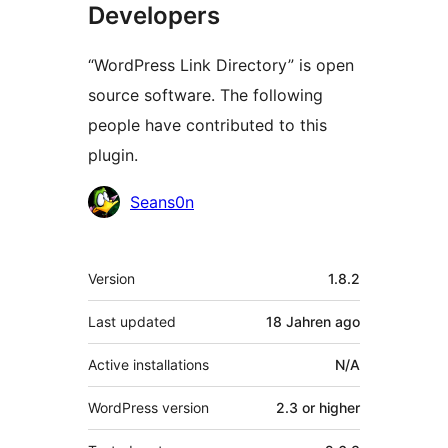
Developers
“WordPress Link Directory” is open
source software. The following
people have contributed to this
plugin.
Contributors
Seans0n
Meta
Version
1.8.2
Last updated
18 Jahren
ago
Active installations
N/A
WordPress version
2.3 or higher