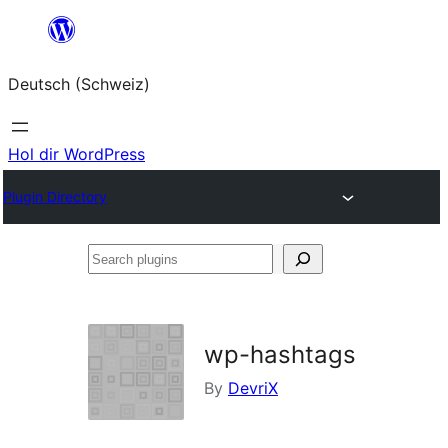
Zum
Inhalt
Deutsch (Schweiz)
springen
Hol dir WordPress
Plugin Directory
Search
plugins
wp-hashtags
By
DevriX