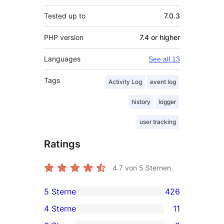
Tested up to
7.0.3
PHP version
7.4 or higher
Languages
See all 13
Tags
Activity Log
event log
history
logger
user tracking
Ratings
4.7
von 5 Sternen.
5 Sterne
426
426
4 Sterne
11
5-
11