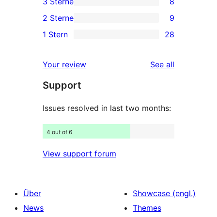
3 Sterne
8
Sterne-
4-
8
2 Sterne
9
Rezensionen
Sterne-
3-
9
1 Stern
28
Rezensionen
Sterne-
2-
28
Rezensionen
Sterne-
1-
reviews
Your review
See all
Rezensionen
Sterne-
Support
Rezensionen
Issues resolved in last two months:
4 out of 6
View support forum
Über
Showcase (engl.)
News
Themes