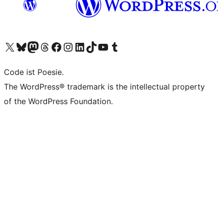
Das X-Konto (früher Twitter) von WordPress.org besuchen
Das Bluesky-Konto von WordPress.org besuchen
Das Mastodon-Konto von WordPress.org besuchen
Das Threads-Konto von WordPress.org besuchen
Die Facebook-Seite von WordPress.org besuchen
Das Instagram-Konto von WordPress.org besuchen
Das LinkedIn-Konto von WordPress.org besuchen
Das TikTok-Konto von WordPress.org besuchen
Den YouTube-Kanal von WordPress.org besuchen
Das Tumblr-Konto von WordPress.org besuchen
Code ist Poesie.
The WordPress® trademark is the intellectual property
of the WordPress Foundation.