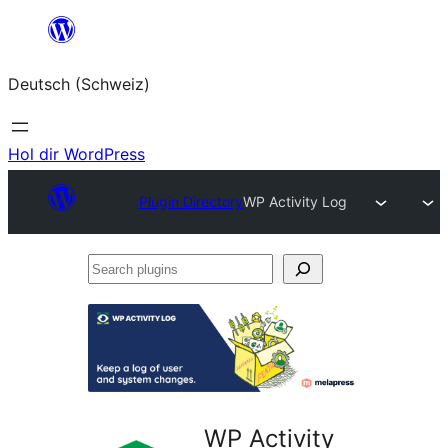
Zum
Inhalt
Deutsch (Schweiz)
springen
Hol dir WordPress
Plugin Directory
WP Activity Log
Search
plugins
WP Activity