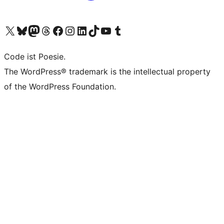
Das X-Konto (früher Twitter) von WordPress.org besuchen
Das Bluesky-Konto von WordPress.org besuchen
Das Mastodon-Konto von WordPress.org besuchen
Das Threads-Konto von WordPress.org besuchen
Die Facebook-Seite von WordPress.org besuchen
Das Instagram-Konto von WordPress.org besuchen
Das LinkedIn-Konto von WordPress.org besuchen
Das TikTok-Konto von WordPress.org besuchen
Den YouTube-Kanal von WordPress.org besuchen
Das Tumblr-Konto von WordPress.org besuchen
Code ist Poesie.
The WordPress® trademark is the intellectual property
of the WordPress Foundation.