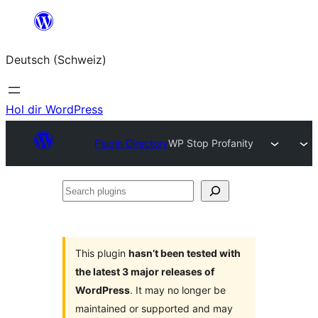
Zum
Inhalt
Deutsch (Schweiz)
springen
Hol dir WordPress
Plugin Directory
WP Stop Profanity
Search
plugins
This plugin
hasn’t been tested with
the latest 3 major releases of
WordPress
. It may no longer be
maintained or supported and may