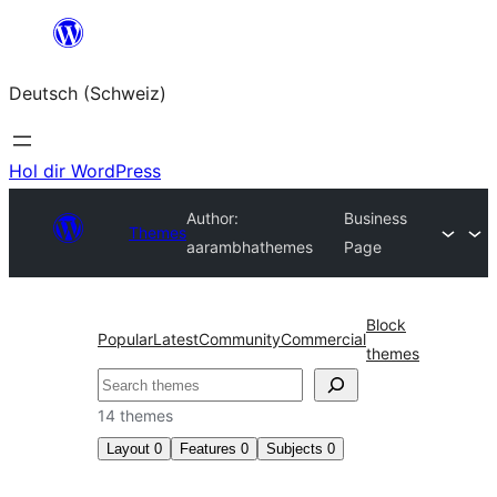
Zum
Inhalt
Deutsch (Schweiz)
springen
Hol dir WordPress
Author:
Business
Themes
aarambhathemes
Page
Block
Popular
Latest
Community
Commercial
themes
Suchen
14 themes
Layout
0
Features
0
Subjects
0