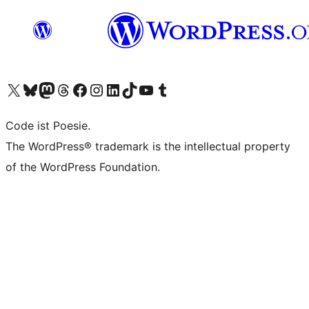
Das X-Konto (früher Twitter) von WordPress.org besuchen
Das Bluesky-Konto von WordPress.org besuchen
Das Mastodon-Konto von WordPress.org besuchen
Das Threads-Konto von WordPress.org besuchen
Die Facebook-Seite von WordPress.org besuchen
Das Instagram-Konto von WordPress.org besuchen
Das LinkedIn-Konto von WordPress.org besuchen
Das TikTok-Konto von WordPress.org besuchen
Den YouTube-Kanal von WordPress.org besuchen
Das Tumblr-Konto von WordPress.org besuchen
Code ist Poesie.
The WordPress® trademark is the intellectual property
of the WordPress Foundation.