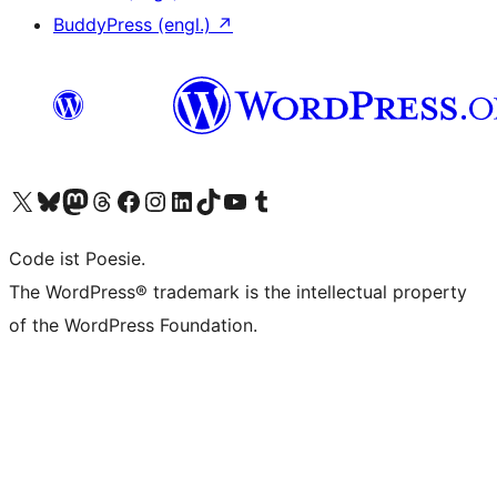
BuddyPress (engl.)
↗
Das X-Konto (früher Twitter) von WordPress.org besuchen
Das Bluesky-Konto von WordPress.org besuchen
Das Mastodon-Konto von WordPress.org besuchen
Das Threads-Konto von WordPress.org besuchen
Die Facebook-Seite von WordPress.org besuchen
Das Instagram-Konto von WordPress.org besuchen
Das LinkedIn-Konto von WordPress.org besuchen
Das TikTok-Konto von WordPress.org besuchen
Den YouTube-Kanal von WordPress.org besuchen
Das Tumblr-Konto von WordPress.org besuchen
Code ist Poesie.
The WordPress® trademark is the intellectual property
of the WordPress Foundation.