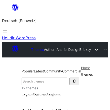
Zum
Inhalt
Deutsch (Schweiz)
springen
Hol dir WordPress
Themes
Author: Anariel Design
Bricksy
Block
Popular
Latest
Community
Commercial
themes
Suchen
12 themes
Layout
Features
Subjects