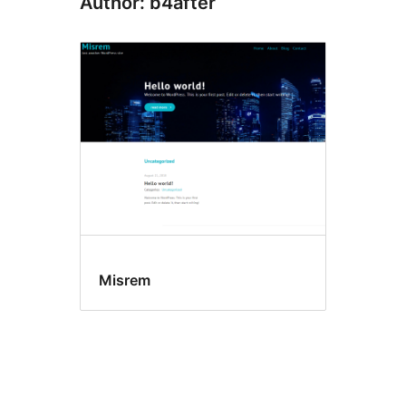
Author: b4after
Misrem