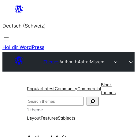
Zum
Inhalt
Deutsch (Schweiz)
springen
Hol dir WordPress
Themes
Author: b4after
Misrem
Block
Popular
Latest
Community
Commercial
themes
Suchen
1 theme
Layout
Features
Subjects