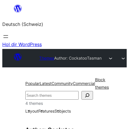
Zum
Inhalt
Deutsch (Schweiz)
springen
Hol dir WordPress
Themes
Author: Cockatoo
Tasman
Block
Popular
Latest
Community
Commercial
themes
Suchen
4 themes
Layout
Features
Subjects