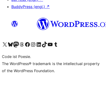
BuddyPress (engl.)
↗
Das X-Konto (früher Twitter) von WordPress.org besuchen
Das Bluesky-Konto von WordPress.org besuchen
Das Mastodon-Konto von WordPress.org besuchen
Das Threads-Konto von WordPress.org besuchen
Die Facebook-Seite von WordPress.org besuchen
Das Instagram-Konto von WordPress.org besuchen
Das LinkedIn-Konto von WordPress.org besuchen
Das TikTok-Konto von WordPress.org besuchen
Den YouTube-Kanal von WordPress.org besuchen
Das Tumblr-Konto von WordPress.org besuchen
Code ist Poesie.
The WordPress® trademark is the intellectual property
of the WordPress Foundation.