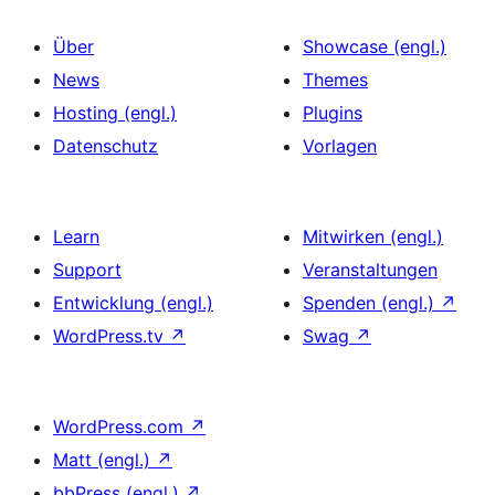
Über
Showcase (engl.)
News
Themes
Hosting (engl.)
Plugins
Datenschutz
Vorlagen
Learn
Mitwirken (engl.)
Support
Veranstaltungen
Entwicklung (engl.)
Spenden (engl.)
↗
WordPress.tv
↗
Swag
↗
WordPress.com
↗
Matt (engl.)
↗
bbPress (engl.)
↗