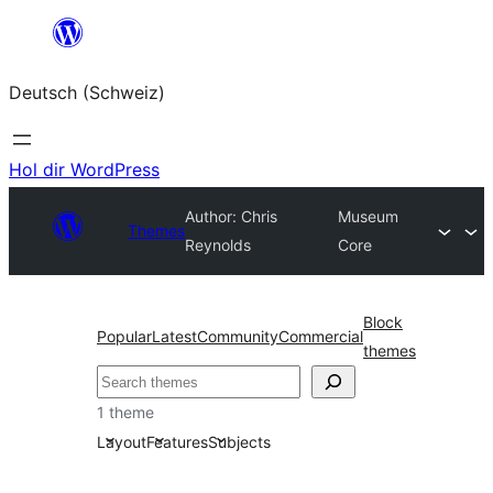
Zum
Inhalt
Deutsch (Schweiz)
springen
Hol dir WordPress
Author: Chris
Museum
Themes
Reynolds
Core
Block
Popular
Latest
Community
Commercial
themes
Suchen
1 theme
Layout
Features
Subjects