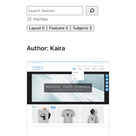
Suchen
25 themes
Layout
0
Features
0
Subjects
0
Author: Kaira