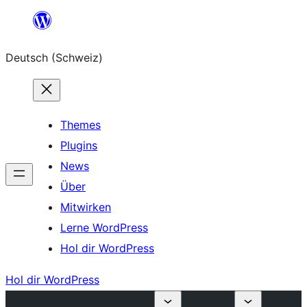
Zum
Inhalt
Deutsch (Schweiz)
springen
Themes
Plugins
News
Über
Mitwirken
Lerne WordPress
Hol dir WordPress
Hol dir WordPress