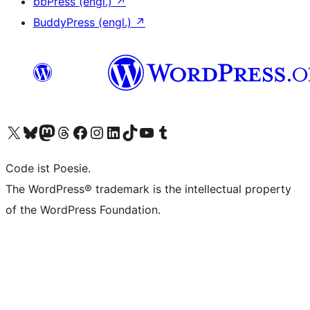
bbPress (engl.)
↗
BuddyPress (engl.)
↗
Das X-Konto (früher Twitter) von WordPress.org besuchen
Das Bluesky-Konto von WordPress.org besuchen
Das Mastodon-Konto von WordPress.org besuchen
Das Threads-Konto von WordPress.org besuchen
Die Facebook-Seite von WordPress.org besuchen
Das Instagram-Konto von WordPress.org besuchen
Das LinkedIn-Konto von WordPress.org besuchen
Das TikTok-Konto von WordPress.org besuchen
Den YouTube-Kanal von WordPress.org besuchen
Das Tumblr-Konto von WordPress.org besuchen
Code ist Poesie.
The WordPress® trademark is the intellectual property
of the WordPress Foundation.