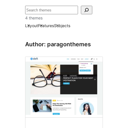
Suchen
4 themes
Layout
Features
Subjects
Author: paragonthemes