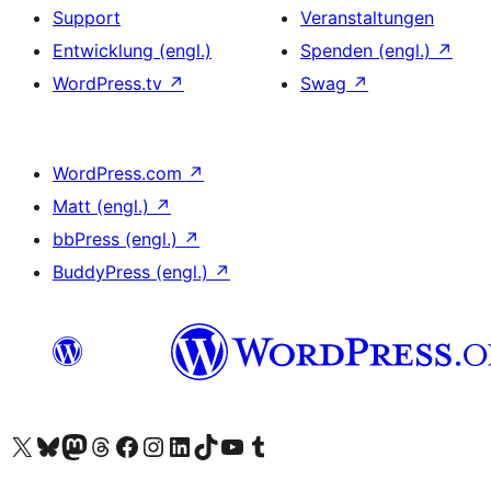
Support
Veranstaltungen
Entwicklung (engl.)
Spenden (engl.)
↗
WordPress.tv
↗
Swag
↗
WordPress.com
↗
Matt (engl.)
↗
bbPress (engl.)
↗
BuddyPress (engl.)
↗
Das X-Konto (früher Twitter) von WordPress.org besuchen
Das Bluesky-Konto von WordPress.org besuchen
Das Mastodon-Konto von WordPress.org besuchen
Das Threads-Konto von WordPress.org besuchen
Die Facebook-Seite von WordPress.org besuchen
Das Instagram-Konto von WordPress.org besuchen
Das LinkedIn-Konto von WordPress.org besuchen
Das TikTok-Konto von WordPress.org besuchen
Den YouTube-Kanal von WordPress.org besuchen
Das Tumblr-Konto von WordPress.org besuchen