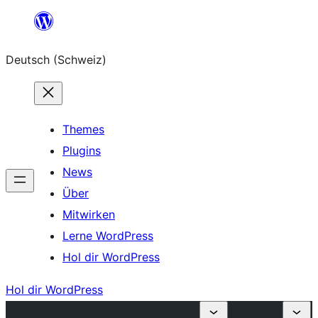
Zum
Inhalt
Deutsch (Schweiz)
springen
Themes
Plugins
News
Über
Mitwirken
Lerne WordPress
Hol dir WordPress
Hol dir WordPress