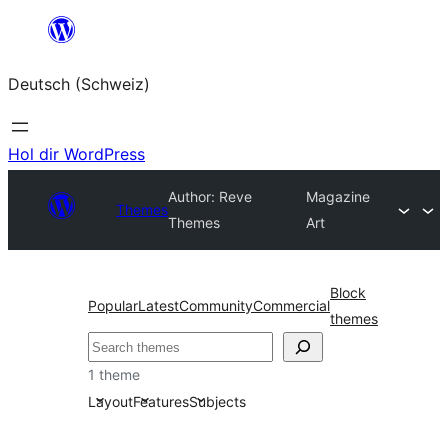
Zum
Inhalt
Deutsch (Schweiz)
springen
Hol dir WordPress
Author: Reve
Magazine
Themes
Themes
Art
Block
Popular
Latest
Community
Commercial
themes
Suchen
1 theme
Layout
Features
Subjects