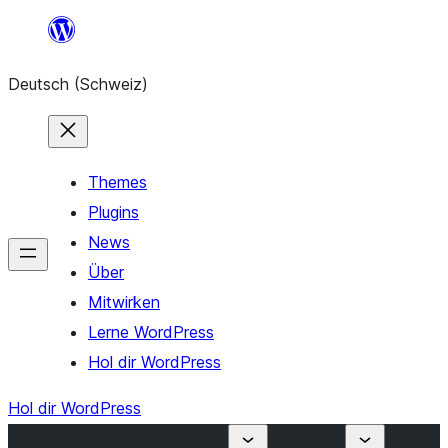
Zum
Inhalt
Deutsch (Schweiz)
springen
Themes
Plugins
News
Über
Mitwirken
Lerne WordPress
Hol dir WordPress
Hol dir WordPress