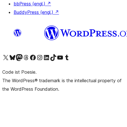
bbPress (engl.)
↗
BuddyPress (engl.)
↗
Das X-Konto (früher Twitter) von WordPress.org besuchen
Das Bluesky-Konto von WordPress.org besuchen
Das Mastodon-Konto von WordPress.org besuchen
Das Threads-Konto von WordPress.org besuchen
Die Facebook-Seite von WordPress.org besuchen
Das Instagram-Konto von WordPress.org besuchen
Das LinkedIn-Konto von WordPress.org besuchen
Das TikTok-Konto von WordPress.org besuchen
Den YouTube-Kanal von WordPress.org besuchen
Das Tumblr-Konto von WordPress.org besuchen
Code ist Poesie.
The WordPress® trademark is the intellectual property of
the WordPress Foundation.