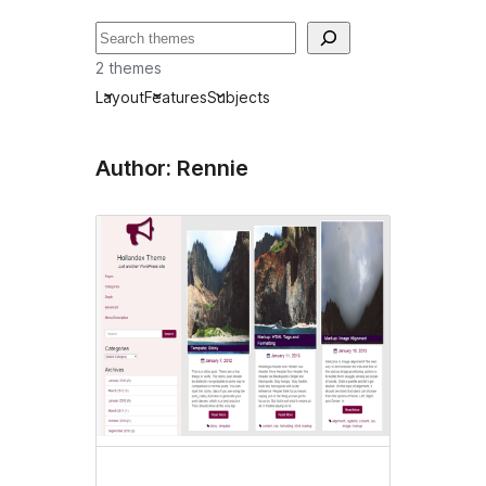
Suchen
2 themes
Layout
Features
Subjects
Author: Rennie