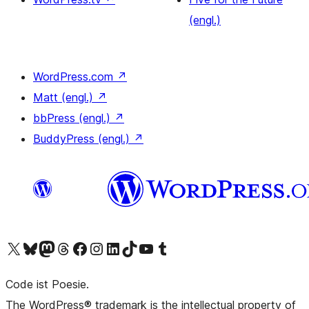
(engl.)
WordPress.com
↗
Matt (engl.)
↗
bbPress (engl.)
↗
BuddyPress (engl.)
↗
Das X-Konto (früher Twitter) von WordPress.org besuchen
Das Bluesky-Konto von WordPress.org besuchen
Das Mastodon-Konto von WordPress.org besuchen
Das Threads-Konto von WordPress.org besuchen
Die Facebook-Seite von WordPress.org besuchen
Das Instagram-Konto von WordPress.org besuchen
Das LinkedIn-Konto von WordPress.org besuchen
Das TikTok-Konto von WordPress.org besuchen
Den YouTube-Kanal von WordPress.org besuchen
Das Tumblr-Konto von WordPress.org besuchen
Code ist Poesie.
The WordPress® trademark is the intellectual property of