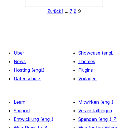
Zurück
1
…
7
8
9
Über
Showcase (engl.)
News
Themes
Hosting (engl.)
Plugins
Datenschutz
Vorlagen
Learn
Mitwirken (engl.)
Support
Veranstaltungen
Entwicklung (engl.)
Spenden (engl.)
↗
WordPress.tv
↗
Five for the Future