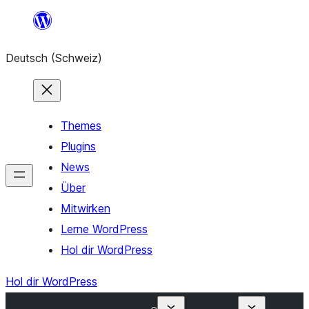
Zum
Inhalt
Deutsch (Schweiz)
springen
Themes
Plugins
News
Über
Mitwirken
Lerne WordPress
Hol dir WordPress
Hol dir WordPress