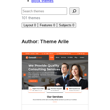
Block themes
Suchen
101 themes
Layout
0
Features
0
Subjects
0
Author: Theme Arile