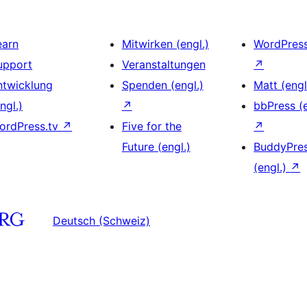
earn
Mitwirken (engl.)
WordPres
upport
Veranstaltungen
↗
ntwicklung
Spenden (engl.)
Matt (engl
ngl.)
↗
bbPress (e
ordPress.tv
↗
Five for the
↗
Future (engl.)
BuddyPre
(engl.)
↗
Deutsch (Schweiz)