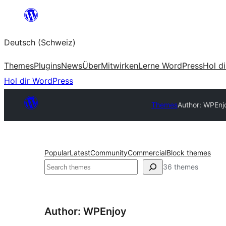
Zum
Inhalt
Deutsch (Schweiz)
springen
Themes
Plugins
News
Über
Mitwirken
Lerne WordPress
Hol d
Hol dir WordPress
Themes
Author: WPEnj
Popular
Latest
Community
Commercial
Block themes
Suchen
36 themes
Author: WPEnjoy