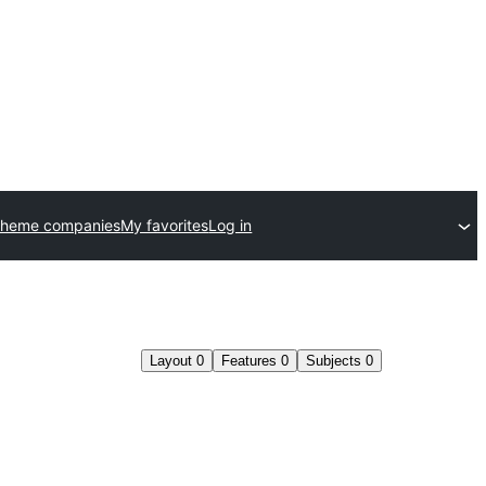
theme companies
My favorites
Log in
Layout
0
Features
0
Subjects
0