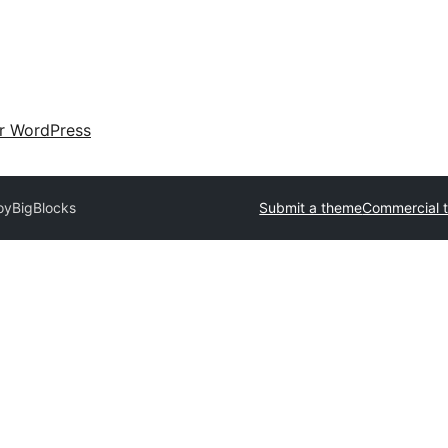
ir WordPress
oy
BigBlocks
Submit a theme
Commercial 