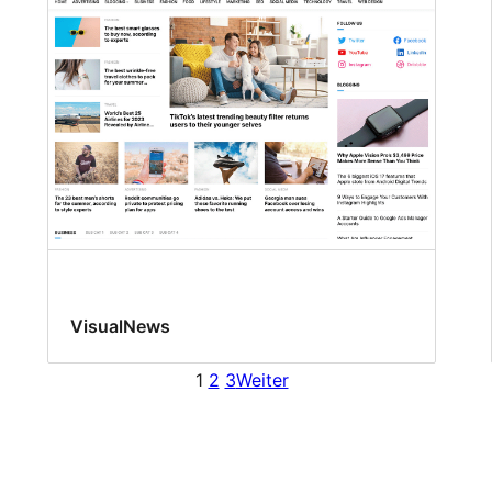
VisualNews
1
2
3
Weiter