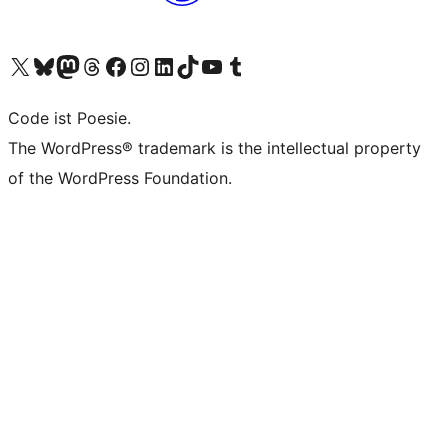
Das X-Konto (früher Twitter) von WordPress.org besuchen
Das Bluesky-Konto von WordPress.org besuchen
Das Mastodon-Konto von WordPress.org besuchen
Das Threads-Konto von WordPress.org besuchen
Die Facebook-Seite von WordPress.org besuchen
Das Instagram-Konto von WordPress.org besuchen
Das LinkedIn-Konto von WordPress.org besuchen
Das TikTok-Konto von WordPress.org besuchen
Den YouTube-Kanal von WordPress.org besuchen
Das Tumblr-Konto von WordPress.org besuchen
Code ist Poesie.
The WordPress® trademark is the intellectual property
of the WordPress Foundation.