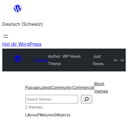
Zum
Inhalt
Deutsch (Schweiz)
springen
Hol dir WordPress
Author: WP News
Just
Themes
Theme
News
Block
Popular
Latest
Community
Commercial
themes
Suchen
2 themes
Layout
Features
Subjects