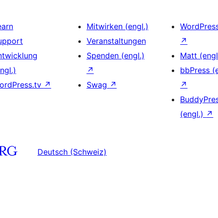
earn
Mitwirken (engl.)
WordPres
upport
Veranstaltungen
↗
ntwicklung
Spenden (engl.)
Matt (engl
ngl.)
↗
bbPress (e
ordPress.tv
↗
Swag
↗
↗
BuddyPre
(engl.)
↗
Deutsch (Schweiz)