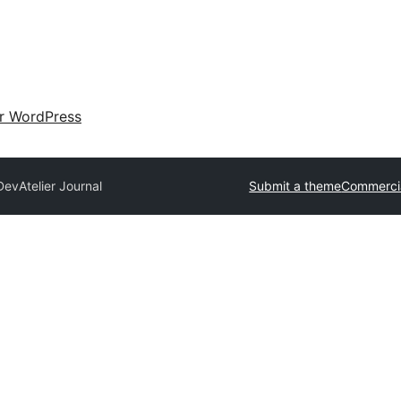
ir WordPress
Dev
Atelier Journal
Submit a theme
Commerci