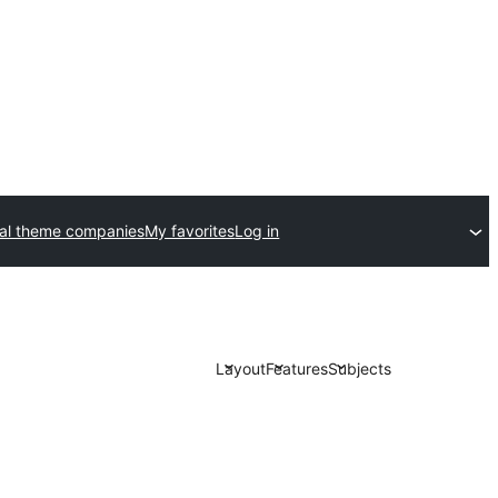
al theme companies
My favorites
Log in
Layout
Features
Subjects