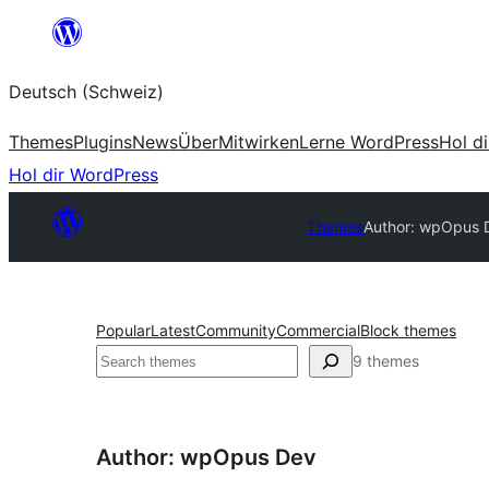
Zum
Inhalt
Deutsch (Schweiz)
springen
Themes
Plugins
News
Über
Mitwirken
Lerne WordPress
Hol d
Hol dir WordPress
Themes
Author: wpOpus 
Popular
Latest
Community
Commercial
Block themes
Suchen
9 themes
Author: wpOpus Dev