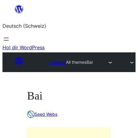
Zum
Inhalt
Deutsch (Schweiz)
springen
Hol dir WordPress
Themes
All themes
Bai
Bai
Seed Webs