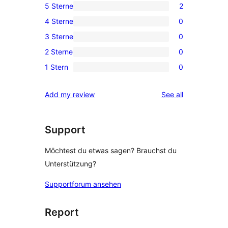
5 Sterne
2
2
4 Sterne
0
5-
0
3 Sterne
0
Sterne-
4-
0
Rezensionen
2 Sterne
0
Sterne-
3-
0
Rezensionen
1 Stern
0
Sterne-
2-
0
Rezensionen
Sterne-
1-
reviews
Add my review
See all
Rezensionen
Sterne-
Rezensionen
Support
Möchtest du etwas sagen? Brauchst du
Unterstützung?
Supportforum ansehen
Report