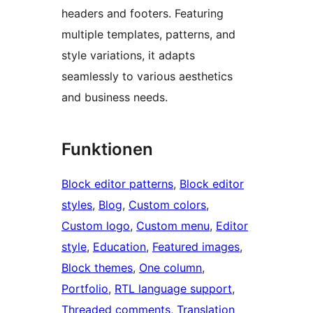
headers and footers. Featuring
multiple templates, patterns, and
style variations, it adapts
seamlessly to various aesthetics
and business needs.
Funktionen
Block editor patterns
, 
Block editor
styles
, 
Blog
, 
Custom colors
, 
Custom logo
, 
Custom menu
, 
Editor
style
, 
Education
, 
Featured images
, 
Block themes
, 
One column
, 
Portfolio
, 
RTL language support
, 
Threaded comments
, 
Translation