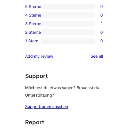
5 Sterne
0
0
4 Sterne
0
5-
0
3 Sterne
1
Sterne-
4-
1
Rezensionen
2 Sterne
0
Sterne-
3-
0
Rezensionen
1 Stern
0
Sterne-
2-
0
Rezension
Sterne-
1-
reviews
Add my review
See all
Rezensionen
Sterne-
Rezensionen
Support
Möchtest du etwas sagen? Brauchst du
Unterstützung?
Supportforum ansehen
Report