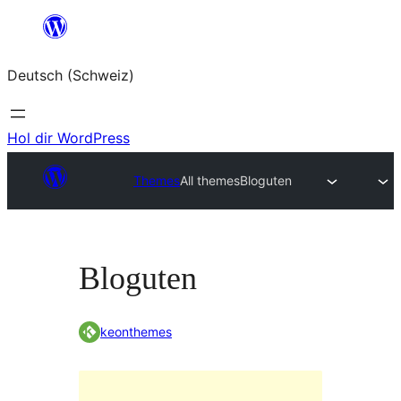
Zum
Inhalt
Deutsch (Schweiz)
springen
Hol dir WordPress
Themes
All themes
Bloguten
Bloguten
keonthemes