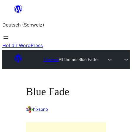
Zum
Inhalt
Deutsch (Schweiz)
springen
Hol dir WordPress
Themes
All themes
Blue Fade
Blue Fade
hixsonb