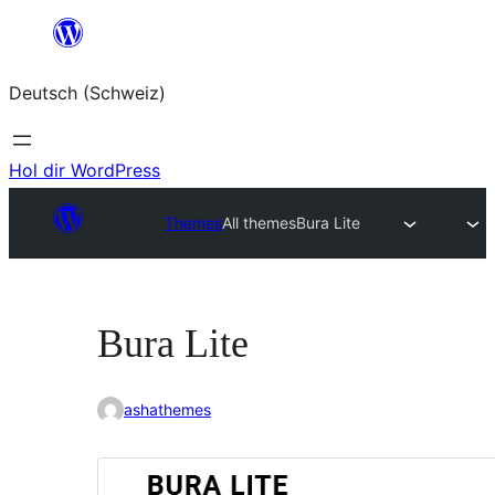
Zum
Inhalt
Deutsch (Schweiz)
springen
Hol dir WordPress
Themes
All themes
Bura Lite
Bura Lite
ashathemes